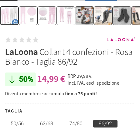
LaLoona
Collant 4 confezioni - Rosa
Bianco - Taglia 86/92
14,99 €
RRP
29,98 €
50%
incl. IVA,
escl. spedizione
Diventa membro e accumula
fino a 75 punti!
TAGLIA
50/56
62/68
74/80
86/92