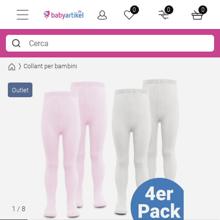
0
0
0
Collant per bambini
Outlet
1
/
8