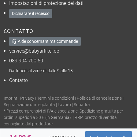
Impostazioni di protezione dei dati
Dichiarare il recesso
CONTATTO
Aide concernant ma commande
service@babyartikel.de
089 904 750 60
Dal lunedì al venerdì dalle 9 alle 15
Contatto
Imprint
|
Privacy
|
Termini e condizioni
|
Politica di cancellazione
|
Segnalazione di irregolarità
|
Lavoro
|
Squadra
* Prezzi comprensivi di IVA e spedizione. Spedizione gratuita per
ordini superiori a 50 € (in Germania). | RRP: prezzo di vendita
consigliato dal produttore.