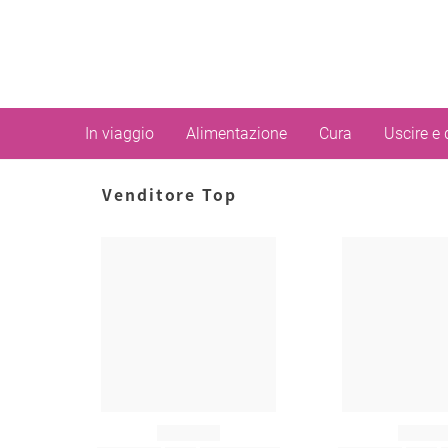
In viaggio
Alimentazione
Cura
Uscire e 
Venditore Top