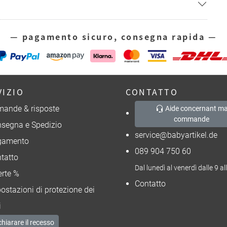
— pagamento sicuro, consegna rapida —
VIZIO
CONTATTO
ande & risposte
Aide concernant ma
commande
segna e Spedizio
service@babyartikel.de
gamento
089 904 750 60
tatto
Dal lunedì al venerdì dalle 9 al
erte %
Contatto
ostazioni di protezione dei
i
chiarare il recesso