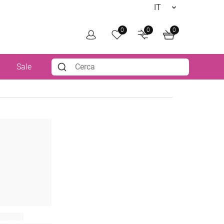
0
0
0
i
Sale