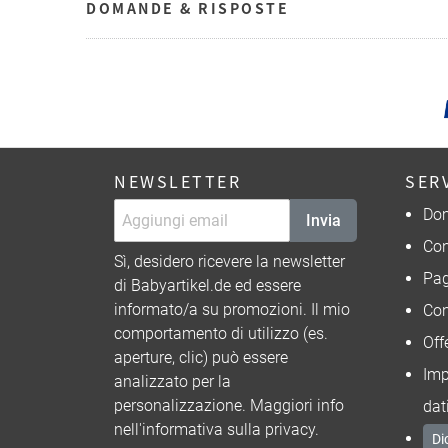
DOMANDE & RISPOSTE
NEWSLETTER
SER
Dom
Invia
Con
Sì, desidero ricevere la newsletter
Pa
di Babyartikel.de ed essere
informato/a su promozioni. Il mio
Con
comportamento di utilizzo (es.
Off
aperture, clic) può essere
Imp
analizzato per la
personalizzazione. Maggiori info
dat
nell'
informativa sulla privacy
.
Di