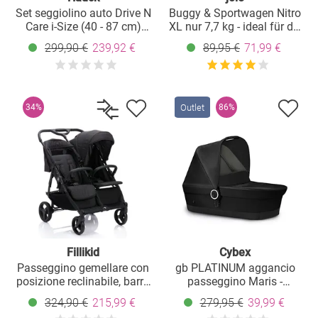
Set seggiolino auto Drive N
Buggy & Sportwagen Nitro
Care i-Size (40 - 87 cm)
XL nur 7,7 kg - ideal für die
con base Isofix e riduttore -
Reise - Laurel
299,90 €
239,92 €
89,95 €
71,99 €
Nero
Outlet
34%
86%
Fillikid
Cybex
Passeggino gemellare con
gb PLATINUM aggancio
posizione reclinabile, barra
passeggino Maris -
di sicurezza per seduta
Monument Black
324,90 €
215,99 €
279,95 €
39,99 €
solo 12,3 kg e larghezza 70