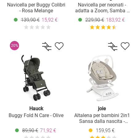
Navicella per Buggy Colibri
Navicella per neonati -
- Rosa Melange
adatta a Zoom, Samba e
Salsa Run - Pure - Coal
139,90 €
15,92 €
229,90 €
183,92 €
20%
Hauck
joie
Buggy Fold N Care - Olive
Altalena per bambini 2in1
Sansa dalla nascita -
seggiolino rimovibile da 9
89,90 €
71,92 €
159,95 €
kg può essere utilizzato