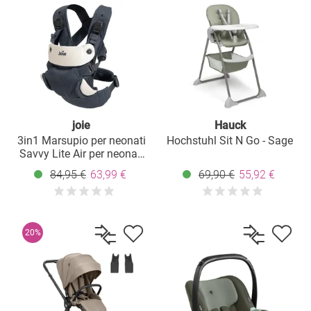
joie
Hauck
3in1 Marsupio per neonati
Hochstuhl Sit N Go - Sage
Savvy Lite Air per neonati
da 3,5 kg a 14 kg con 3
84,95 €
63,99 €
69,90 €
55,92 €
posizioni di trasporto e
tessuto a rete - Indigo
l
20%