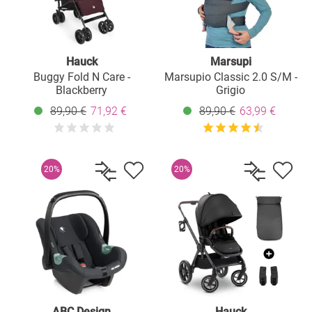
Hauck
Marsupi
Buggy Fold N Care -
Marsupio Classic 2.0 S/M -
Blackberry
Grigio
89,90 €
71,92 €
89,90 €
63,99 €
l
20%
20%
ABC Design
Hauck