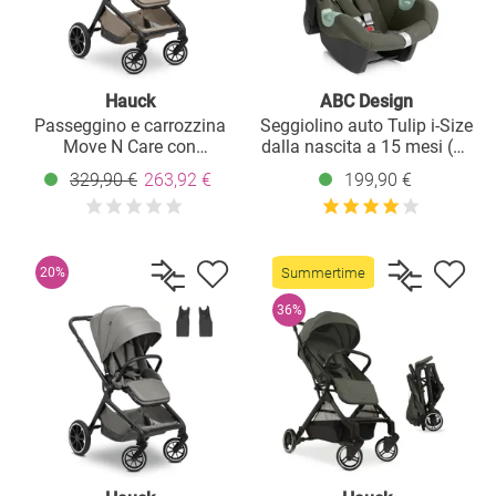
Hauck
ABC Design
Passeggino e carrozzina
Seggiolino auto Tulip i-Size
Move N Care con
dalla nascita a 15 mesi (45
adattatore per seggiolino
cm - 85 cm) con capottina
329,90 €
263,92 €
199,90 €
auto - Moka
e riduttore di seduta -
Salvia
Summertime
20%
36%