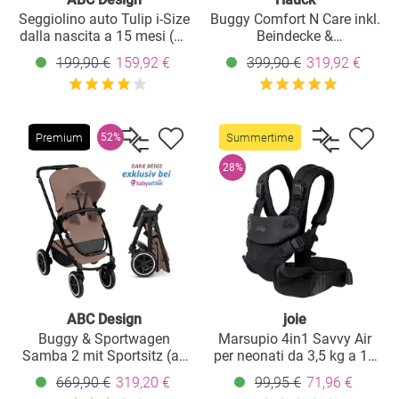
Seggiolino auto Tulip i-Size
Buggy Comfort N Care inkl.
dalla nascita a 15 mesi (45
Beindecke &
cm - 85 cm) con capottina
Babyschalenadapter -
199,90 €
159,92 €
399,90 €
319,92 €
e riduttore di seduta - Nero
Black
Premium
Summertime
52%
28%
ABC Design
joie
Buggy & Sportwagen
Marsupio 4in1 Savvy Air
Samba 2 mit Sportsitz (ab
per neonati da 3,5 kg a 16
ca. 9 Monate) - Dark Beige
kg utilizzabile con 4
669,90 €
319,20 €
99,95 €
71,96 €
posizioni di trasporto e