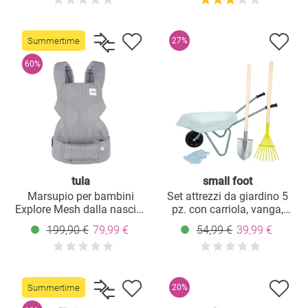
come sdraietta - Cosmo
Tan
Summertime
27%
60%
tula
small foot
Marsupio per bambini
Set attrezzi da giardino 5
Explore Mesh dalla nascita
pz. con carriola, vanga,
da 3,2 kg a 20,4 kg - 3
rastrello e guanti - Celeste
199,90 €
79,99 €
54,99 €
39,99 €
posizioni pancia
davanti/dietro, schienale in
tessuto mesh traspirante -
Infinite
Summertime
20%