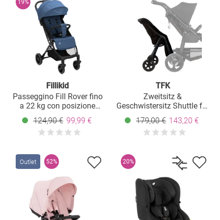
19%
Fillikid
TFK
Passeggino Fill Rover fino
Zweitsitz &
a 22 kg con posizione
Geschwistersitz Shuttle für
reclinabile, funzione trolley
Mono 3, Mono 4 & Pro -
124,90 €
99,99 €
179,00 €
143,20 €
solo 6,8 kg - Denim
Schwarz
Outlet
52%
20%