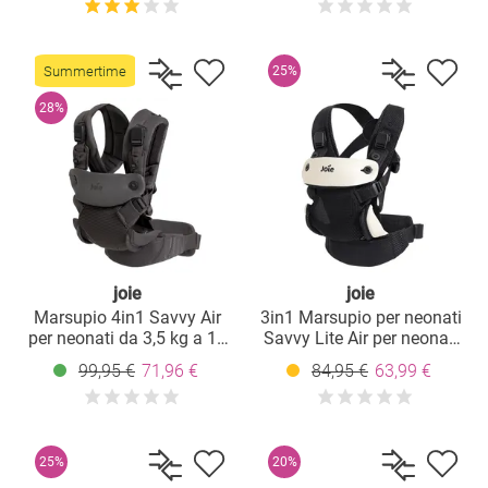
tessuto mesh - Coal
Summertime
25%
28%
joie
joie
Marsupio 4in1 Savvy Air
3in1 Marsupio per neonati
per neonati da 3,5 kg a 16
Savvy Lite Air per neonati
kg utilizzabile con 4
da 3,5 kg a 14 kg con 3
99,95 €
71,96 €
84,95 €
63,99 €
posizioni di trasporto e
posizioni di trasporto e
tessuto mesh - Cinder
tessuto a rete - Jet
25%
20%