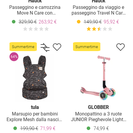
Hauck
Hauck
Passeggino e carrozzina
Passeggino da viaggio e
Move N Care con
passeggino Travel N Care
adattatore per seggiolino
con funzione sdraiata, solo
329,90 €
263,92 €
149,90 €
95,92 €
auto - Grigio scuro
6,8 kg (carico massimo 22
kg) - Olive scuro
Summertime
Summertime
64%
tula
GLOBBER
Marsupio per bambini
Monopattino a 3 ruote
Explore Mesh dalla nascita
JUNIOR Pieghevole Lights
da 3,2 kg a 20,4 kg - 3
da 2 anni fino a 50 kg con
199,90 €
71,99 €
74,99 €
posizioni pancia
ruote luminose - Rosa