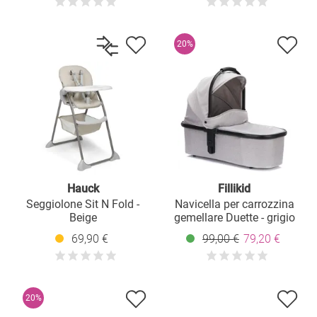
cm - Nero Melange
20%
Hauck
Fillikid
Seggiolone Sit N Fold -
Navicella per carrozzina
Beige
gemellare Duette - grigio
69,90 €
99,00 €
79,20 €
20%