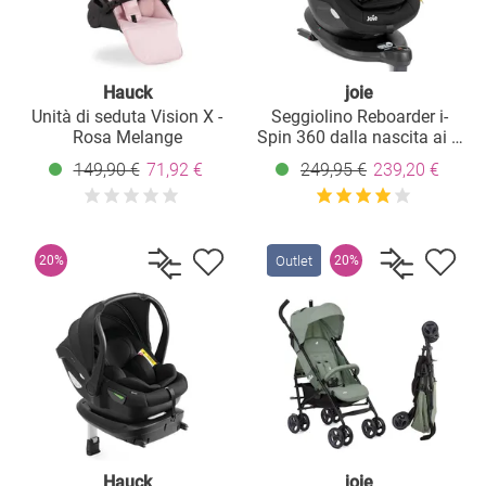
Hauck
joie
Unità di seduta Vision X -
Seggiolino Reboarder i-
Rosa Melange
Spin 360 dalla nascita ai 4
anni (40 cm - 105 cm) con
149,90 €
71,92 €
249,95 €
239,20 €
base Isofix e riduttore di
seduta - Shale
Outlet
20%
20%
Hauck
joie