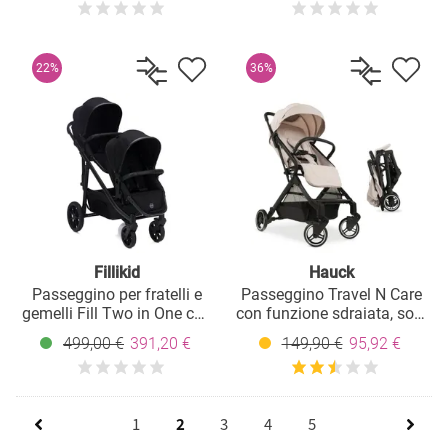
davanti/dietro, schienale in
pastello
tessuto mesh traspirante -
Mojave
22%
36%
Fillikid
Hauck
Passeggino per fratelli e
Passeggino Travel N Care
gemelli Fill Two in One con
con funzione sdraiata, solo
2 seggiolini sportivi con
6,8 kg (carico massimo 22
499,00 €
391,20 €
149,90 €
95,92 €
barra di protezione - Nero
kg) - Beige
1
2
3
4
5