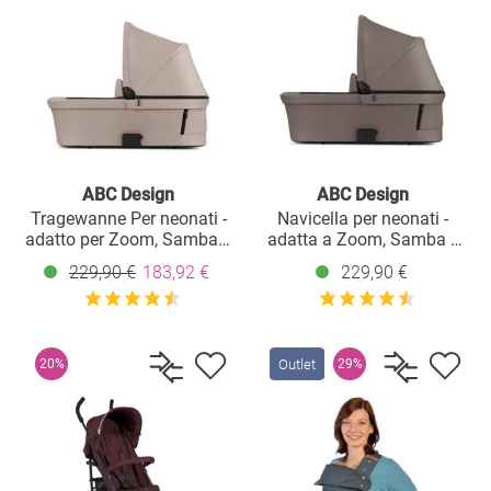
ABC Design
ABC Design
Tragewanne Per neonati -
Navicella per neonati -
adatto per Zoom, Samba e
adatta a Zoom, Samba e
Salsa Run - Camel
Salsa Run - Pure - Nature
229,90 €
183,92 €
229,90 €
Outlet
20%
29%