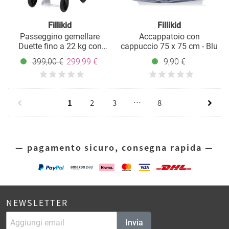
Fillikid
Fillikid
Passeggino gemellare
Accappatoio con
Duette fino a 22 kg con
cappuccio 75 x 75 cm - Blu
posizione reclinabile e
399,00 €
299,99 €
9,90 €
maniglione pieghevole -
grigio
1
2
3
…
8
— pagamento sicuro, consegna rapida —
NEWSLETTER
Invia