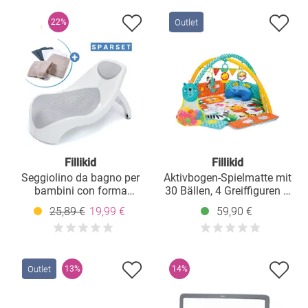
Outlet
22%
Fillikid
Fillikid
Seggiolino da bagno per
Aktivbogen-Spielmatte mit
bambini con forma
30 Bällen, 4 Greiffiguren &
ergonomica e
Polster 120 x 100 cm -
25,89 €
19,99 €
59,90 €
asciugamano con
Safari - Bunt
cappuccio con motivo a
elefante 75 x 75 cm - grigio
Outlet
13%
14%