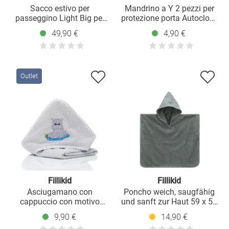
Sacco estivo per
Mandrino a Y 2 pezzi per
passeggino Light Big per
protezione porta Autoclose
buggy, sport e passeggino -
- bianco
49,90 €
4,90 €
Nero
Outlet
Fillikid
Fillikid
Asciugamano con
Poncho weich, saugfähig
cappuccio con motivo
und sanft zur Haut 59 x 54
ippopotamo 75 x 75 cm -
cm - Wal - Grün
9,90 €
14,90 €
Grigio chiaro