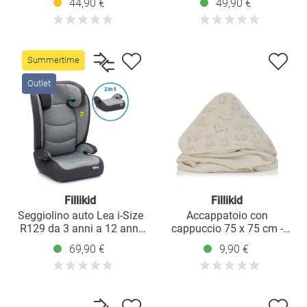
44,90 €
49,90 €
Taupe
Summertime
Outlet
Fillikid
Fillikid
Seggiolino auto Lea i-Size
Accappatoio con
R129 da 3 anni a 12 anni
cappuccio 75 x 75 cm -
(100 cm - 150 cm) senza
Beige
69,90 €
9,90 €
Isofix con fissaggio a
bretella solo 4 kg - grigio