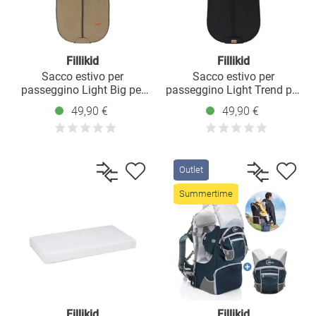
Fillikid
Fillikid
Sacco estivo per
Sacco estivo per
passeggino Light Big per
passeggino Light Trend per
buggy, sport e passeggino -
buggy, sport e passeggino -
49,90 €
49,90 €
Taupe
Nero
Outlet
Summertime
Fillikid
Fillikid