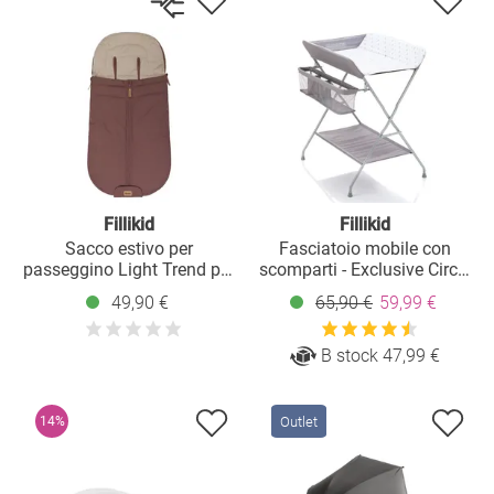
Fillikid
Fillikid
Sacco estivo per
Fasciatoio mobile con
passeggino Light Trend per
scomparti - Exclusive Circle
buggy, sport e passeggino -
- Grigio
49,90 €
65,90 €
59,99 €
Rosa antico
B stock 47,99 €
Outlet
14%