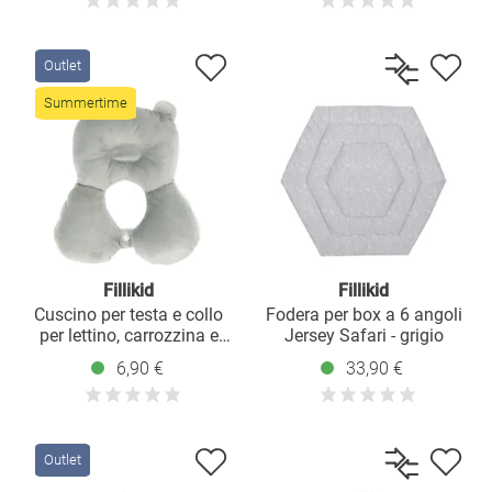
Outlet
Summertime
Fillikid
Fillikid
Cuscino per testa e collo
Fodera per box a 6 angoli
per lettino, carrozzina e
Jersey Safari - grigio
marsupio - grigio
6,90 €
33,90 €
Outlet