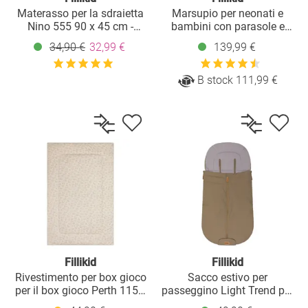
Materasso per la sdraietta
Marsupio per neonati e
Nino 555 90 x 45 cm -
bambini con parasole e
Bianco
accessori - Grigio
34,90 €
32,99 €
139,99 €
B stock 111,99 €
Fillikid
Fillikid
Rivestimento per box gioco
Sacco estivo per
per il box gioco Perth 115 x
passeggino Light Trend per
180 cm - Cane - Beige
buggy, sport e passeggino -