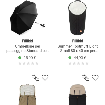
Fillikid
Fillikid
Ombrellone per
Summer Footmuff Light
passeggino Standard con
Small 80 x 40 cm per
protezione UV 50+ &
seggiolino auto gruppo 0 e
15,90 €
44,90 €
supporto universale - Nero
navicella - nero