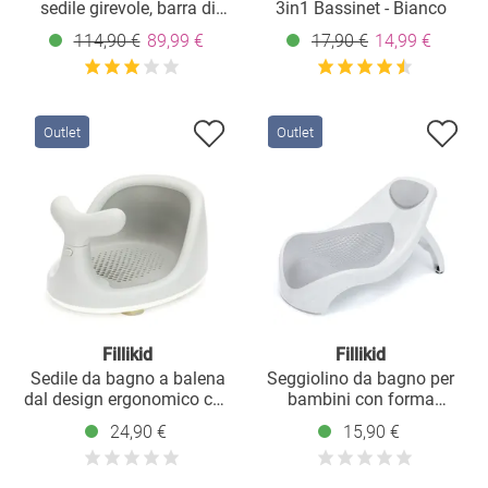
sedile girevole, barra di
3in1 Bassinet - Bianco
spinta regolabile in altezza,
114,90 €
89,99 €
17,90 €
14,99 €
tettuccio parasole, folle e
cestino portaoggetti -
Bianco Grigio
Outlet
Outlet
Fillikid
Fillikid
Sedile da bagno a balena
Seggiolino da bagno per
dal design ergonomico con
bambini con forma
ventose antiscivolo - grigio
ergonomica - grigio
24,90 €
15,90 €