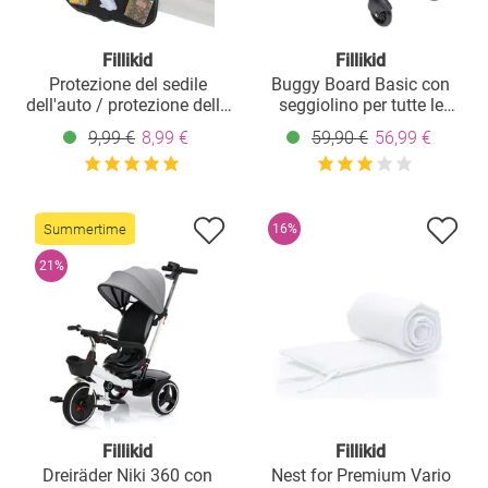
Fillikid
Fillikid
Protezione del sedile
Buggy Board Basic con
dell'auto / protezione della
seggiolino per tutte le
tappezzeria protegge il
carrozzine più diffuse -
9,99 €
8,99 €
59,90 €
56,99 €
sedile dell'auto dai punti di
Nero
pressione e dallo sporco
con 2 tasche - Nero
Summertime
16%
21%
Fillikid
Fillikid
Dreiräder Niki 360 con
Nest for Premium Vario