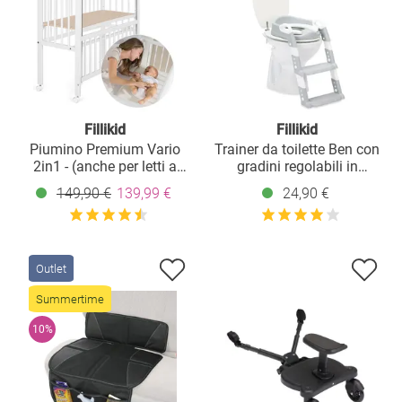
Fillikid
Fillikid
Piumino Premium Vario
Trainer da toilette Ben con
2in1 - (anche per letti a
gradini regolabili in
molle) - Bianco
altezza, preassemblato
149,90 €
139,99 €
24,90 €
senza viti - Bianco Grigio
Outlet
Summertime
10%