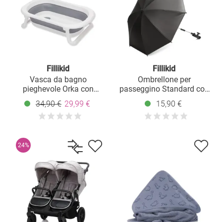
Fillikid
Fillikid
Vasca da bagno
Ombrellone per
pieghevole Orka con
passeggino Standard con
gambe pieghevoli, tappo e
protezione UV 50+ &
34,90 €
29,99 €
15,90 €
rivestimento antiscivolo -
supporto universale -
Grigio Bianco
Grigio scuro
24%