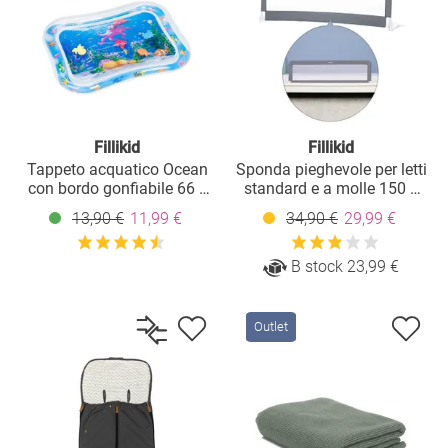
Fillikid
Fillikid
Tappeto acquatico Ocean
Sponda pieghevole per letti
con bordo gonfiabile 66 x
standard e a molle 150 x
50 cm - Ocean
50 cm - Grigio
13,90 €
11,99 €
34,90 €
29,99 €
B stock 23,99 €
Outlet