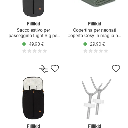
Fillikid
Fillikid
Sacco estivo per
Copertina per neonati
passeggino Light Big per
Coperta Cosy in maglia per
buggy, sport e passeggino -
coccolare, coprire o
49,90 €
29,90 €
Grigio
stendere 80 x 100 cm -
Verde
Fillikid
Fillikid