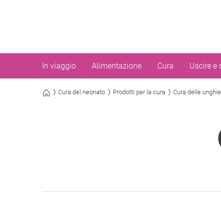
In viaggio
Alimentazione
Cura
Uscire e 
Cura del neonato
Prodotti per la cura
Cura delle unghie