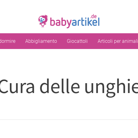
dormire
Abbigliamento
Giocattoli
Articoli per animal
Cura delle unghi