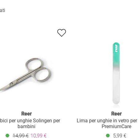
ati
Reer
Reer
bici per unghie Solingen per
Lima per unghie in vetro pe
bambini
PremiumCare
14,99 €
10,99 €
5,99 €