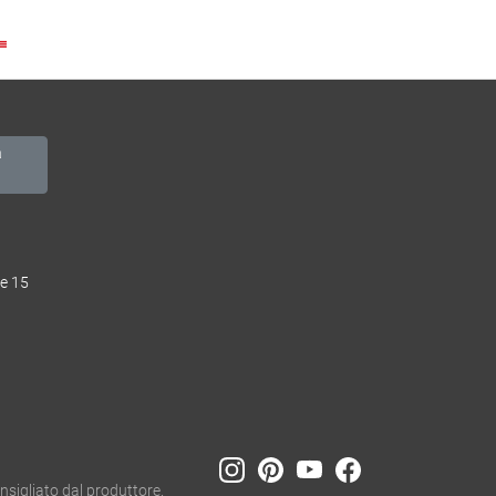
le 15
nsigliato dal produttore.