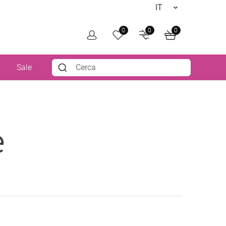
0
0
0
i
Sale
e