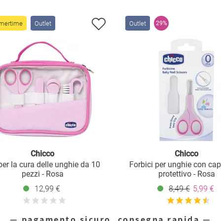
mertime
Outlet
Outlet
29%
Chicco
Chicco
per la cura delle unghie da 10
Forbici per unghie con ca
pezzi - Rosa
protettivo - Rosa
12,99 €
8,49 €
5,99 €
— pagamento sicuro, consegna rapida —