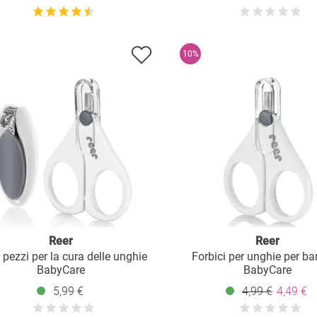
10%
Reer
Reer
 pezzi per la cura delle unghie
Forbici per unghie per b
BabyCare
BabyCare
5,99 €
4,99 €
4,49 €