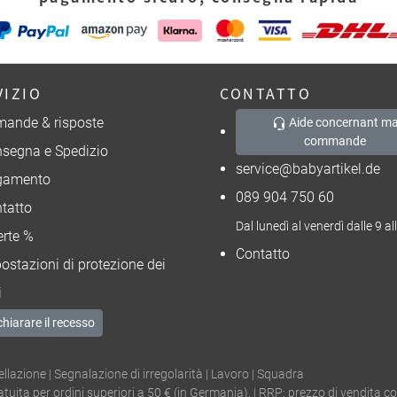
VIZIO
CONTATTO
ande & risposte
Aide concernant ma
commande
segna e Spedizio
service@babyartikel.de
gamento
089 904 750 60
tatto
Dal lunedì al venerdì dalle 9 al
erte %
Contatto
ostazioni di protezione dei
i
chiarare il recesso
ellazione
|
Segnalazione di irregolarità
|
Lavoro
|
Squadra
tuita per ordini superiori a 50 € (in Germania). | RRP: prezzo di vendita co