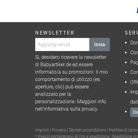
NEWSLETTER
SER
Dom
Invia
Con
Sì, desidero ricevere la newsletter
Pa
di Babyartikel.de ed essere
informato/a su promozioni. Il mio
Con
comportamento di utilizzo (es.
Off
aperture, clic) può essere
Imp
analizzato per la
personalizzazione. Maggiori info
dat
nell'
informativa sulla privacy
.
Di
Imprint
|
Privacy
|
Termini e condizioni
|
Politica di canc
* Prezzi comprensivi di IVA e spedizione. Spedizione gra