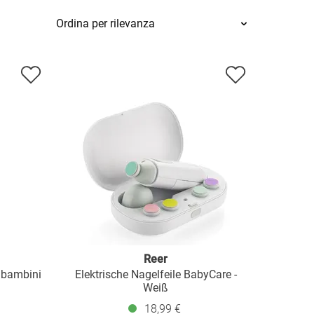
Reer
r bambini
Elektrische Nagelfeile BabyCare -
Weiß
18,99 €