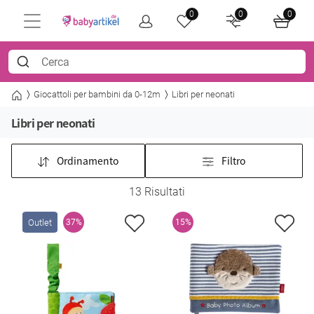
0
0
0
Giocattoli per bambini da 0-12m
Libri per neonati
Libri per neonati
Ordinamento
Filtro
13 Risultati
Outlet
37%
15%