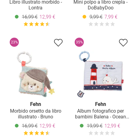
Libro illustrato morbido -
Mini polpo a libro crepla -
Lontra
DoBabyDoo
16,99 €
12,99 €
9,99 €
7,99 €
23%
35%
Fehn
Fehn
Morbido orsetto da libro
Album fotografico per
illustrato - Bruno
bambini Balena - Ocean
Club
16,99 €
12,99 €
19,99 €
12,99 €