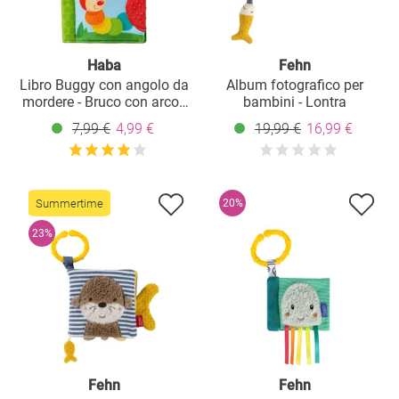
Haba
Fehn
Libro Buggy con angolo da
Album fotografico per
mordere - Bruco con arco -
bambini - Lontra
Verde
7,99 €
4,99 €
19,99 €
16,99 €
Summertime
20%
23%
Fehn
Fehn