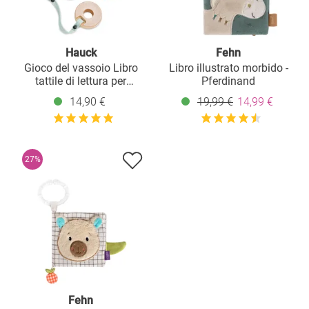
Hauck
Fehn
Gioco del vassoio Libro
Libro illustrato morbido -
tattile di lettura per
Pferdinand
seggiolone Alpha+, Beta+ e
14,90 €
19,99 €
14,99 €
Arketa - Animali
27%
Fehn