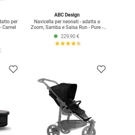
ABC Design
atto per
Navicella per neonati - adatta a
- Camel
Zoom, Samba e Salsa Run - Pure -
Nature
229,90 €
€