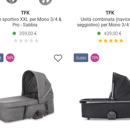
TFK
TFK
e sportivo XXL per Mono 3/4 &
Unità combinata (navice
Pro - Sabbia
seggiolino) per Mono 3/4 
Sabbia
359,00 €
439,00 €
t
Outlet
56%
75%