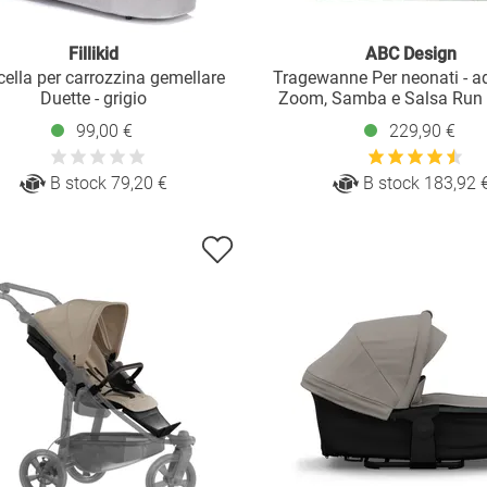
Fillikid
ABC Design
cella per carrozzina gemellare
Tragewanne Per neonati - ad
Duette - grigio
Zoom, Samba e Salsa Run 
99,00 €
229,90 €
B stock 79,20 €
B stock 183,92 