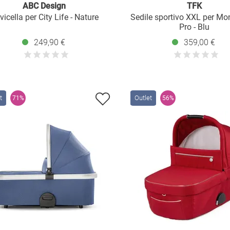
ABC Design
TFK
icella per City Life - Nature
Sedile sportivo XXL per Mo
Pro - Blu
249,90 €
359,00 €
t
Outlet
71%
56%