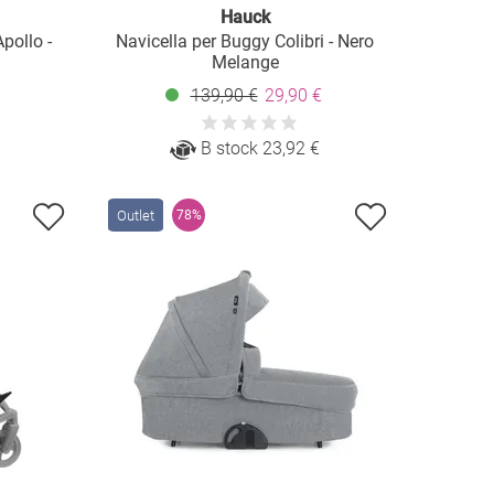
Hauck
pollo -
Navicella per Buggy Colibri - Nero
Melange
139,90 €
29,90 €
B stock 23,92 €
Outlet
78%