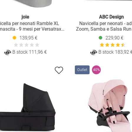
joie
ABC Design
icella per neonati Ramble XL
Navicella per neonati - ad
 nascita - 9 mesi per Versatrax,
Zoom, Samba e Salsa Run -
Versatrax E incl. copertura
Avocado
139,95 €
229,90 €
antipioggia - Pebble
B stock 111,96 €
B stock 183,92 
Outlet
40%