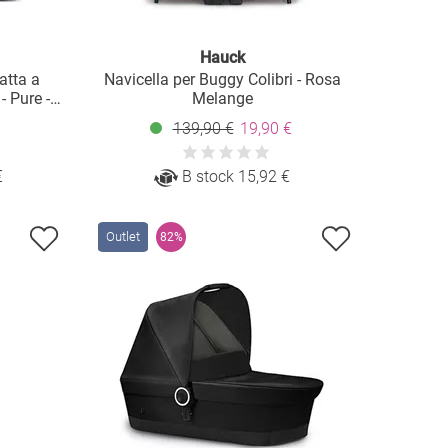
Hauck
atta a
Navicella per Buggy Colibri - Rosa
 Pure -
Melange
139,90 €
19,90 €
€
B stock 15,92 €
Outlet
82%