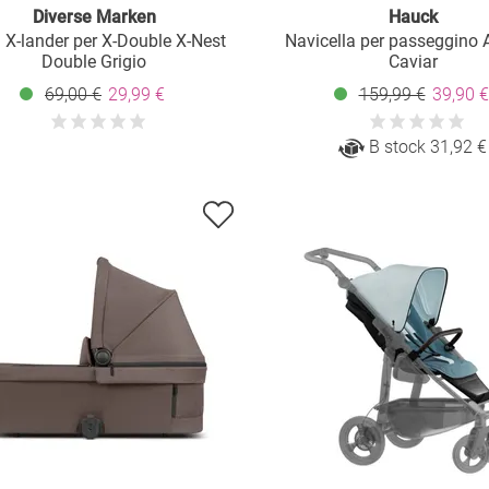
Diverse Marken
Hauck
a X-lander per X-Double X-Nest
Navicella per passeggino A
Double Grigio
Caviar
69,00 €
29,99 €
159,99 €
39,90 €
B stock 31,92 €