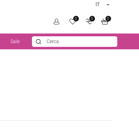
0
0
0
i
Sale