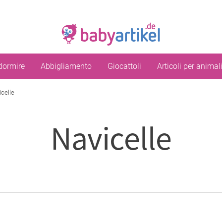
dormire
Abbigliamento
Giocattoli
Articoli per animal
icelle
Navicelle