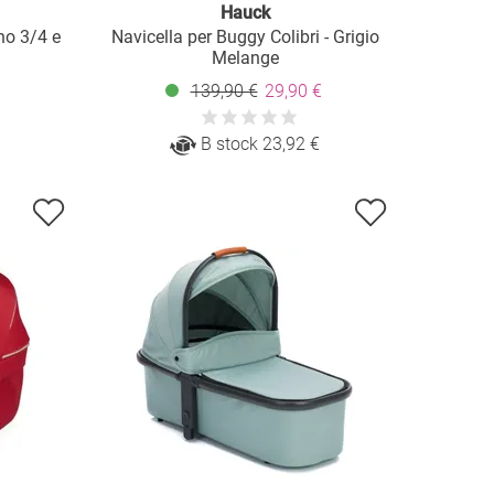
Hauck
no 3/4 e
Navicella per Buggy Colibri - Grigio
Melange
139,90 €
29,90 €
B stock 23,92 €