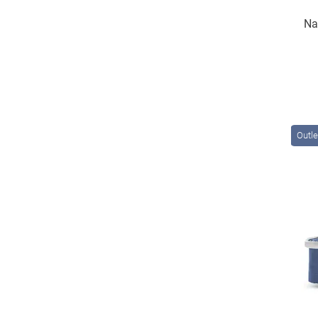
Nav
Outle