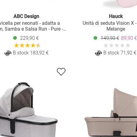
ABC Design
Hauck
icella per neonati - adatta a
Unità di seduta Vision X 
, Samba e Salsa Run - Pure -
Melange
Coal
229,90 €
149,90 €
89,90 €
B stock 183,92 €
B stock 71,92 €