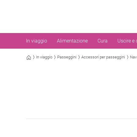
In viaggio
Alimentazione
Cura
Uscire e 
In viaggio
Passeggini
Accessori per passeggini
Nav