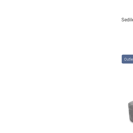
Sedil
Outle