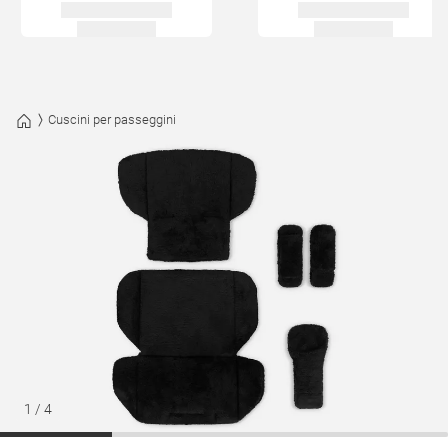
Cuscini per passeggini
1
/
4