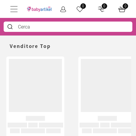
0
0
0
Venditore Top