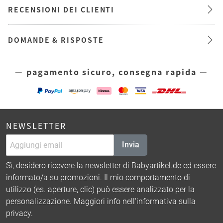
RECENSIONI DEI CLIENTI
DOMANDE & RISPOSTE
— pagamento sicuro, consegna rapida —
NEWSLETTER
Invia
Sì, desidero ricevere la newsletter di Babyartikel.de ed essere
informato/a su promozioni. Il mio comportamento di
utilizzo (es. aperture, clic) può essere analizzato per la
personalizzazione. Maggiori info nell'
informativa sulla
privacy
.