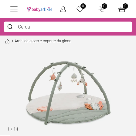
0
0
0
Archi da gioco e coperte da gioco
1
/
14