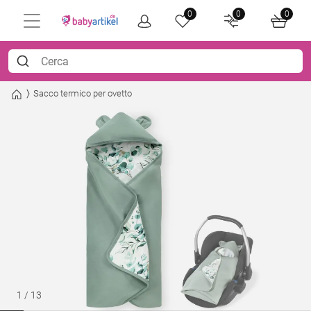
0
0
0
Sacco termico per ovetto
1
/
13