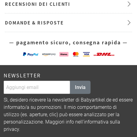
RECENSIONI DEI CLIENTI
DOMANDE & RISPOSTE
— pagamento sicuro, consegna rapida —
NEWSLETTER
Invia
Sì, desidero ricevere la newsletter di Babyartikel.de ed essere
informato/a su promozioni. Il mio comportamento di
utilizzo (es. aperture, clic) può essere analizzato per la
personalizzazione. Maggiori info nell'
informativa sulla
privacy
.