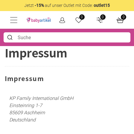
Jetzt
-15%
auf unser Outlet mit Code:
outlet15
0
0
0
Impressum
Impressum
KP Family International GmbH
Einsteinring 1-7
85609 Aschheim
Deutschland