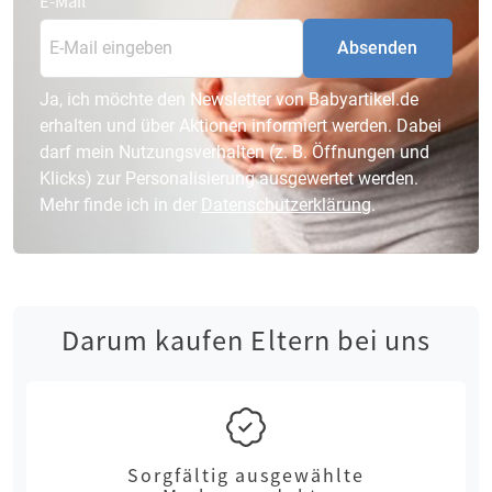
E-Mail
Absenden
Ja, ich möchte den Newsletter von Babyartikel.de
erhalten und über Aktionen informiert werden. Dabei
darf mein Nutzungsverhalten (z. B. Öffnungen und
Klicks) zur Personalisierung ausgewertet werden.
Mehr finde ich in der
Datenschutzerklärung
.
Darum kaufen Eltern bei uns
Sorgfältig ausgewählte