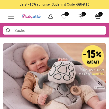
Jetzt
-15%
auf unser Outlet mit Code:
outlet15
0
0
0
Große Marken, kleiner Pre
Jetzt ausgewählte B-Ware mit 20 % Extra-Rabatt
Code: bware20 shoppen und echte Schnäppch
sichern.
B-Ware shoppen