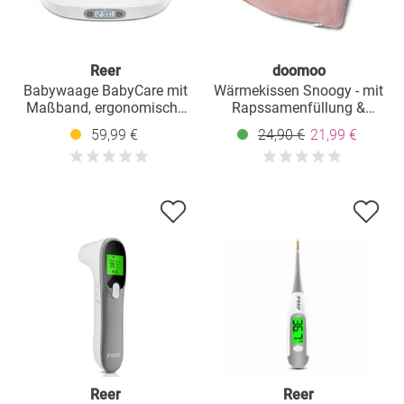
Reer
doomoo
Babywaage BabyCare mit
Wärmekissen Snoogy - mit
Maßband, ergonomische
Rapssamenfüllung &
Wiegeschale, Tarier- und
Lavendelduft - Love Pink
59,99 €
24,90 €
21,99 €
HOLD-Funktion bis 25 kg -
Weiß
Reer
Reer