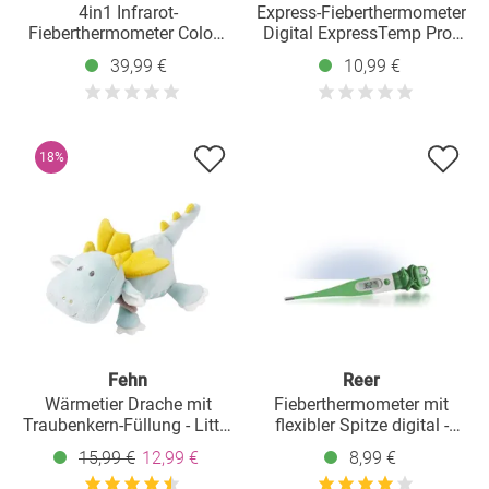
4in1 Infrarot-
Express-Fieberthermometer
Fieberthermometer Colour
Digital ExpressTemp Pro -
MaxTemp für Ohr- und
mit flexibler Messpitze
39,99 €
10,99 €
Stirnmessung - Weiß Grau
18%
Fehn
Reer
Wärmetier Drache mit
Fieberthermometer mit
Traubenkern-Füllung - Little
flexibler Spitze digital -
Castle
Frosch
15,99 €
12,99 €
8,99 €