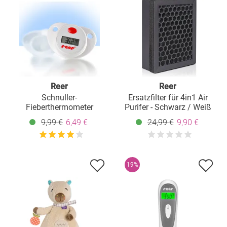
Reer
Reer
Schnuller-
Ersatzfilter für 4in1 Air
Fieberthermometer
Purifer - Schwarz / Weiß
9,99 €
6,49 €
24,99 €
9,90 €
19%