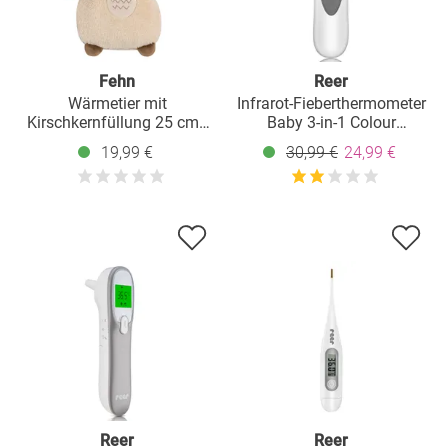
Fehn
Reer
Wärmetier mit
Infrarot-Fieberthermometer
Kirschkernfüllung 25 cm -
Baby 3-in-1 Colour
Capybara
SoftTemp für Ohr und Stirn
19,99 €
30,99 €
24,99 €
Reer
Reer