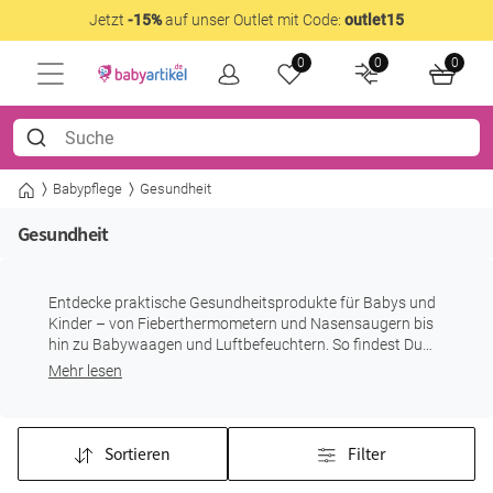
Jetzt
-15%
auf unser Outlet mit Code:
outlet15
0
0
0
Babypflege
Gesundheit
Gesundheit
Entdecke praktische Gesundheitsprodukte für Babys und
Kinder – von Fieberthermometern und Nasensaugern bis
hin zu Babywaagen und Luftbefeuchtern. So findest Du
hilfreiche Begleiter für die Ausstattung zu Hause und
Mehr lesen
unterwegs.
Sortieren
Filter