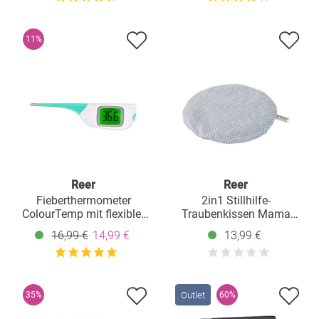
11%
Reer
Reer
Fieberthermometer
2in1 Stillhilfe-
ColourTemp mit flexibler
Traubenkissen Mama
Spitze
wärmt und kühlt zugleich -
16,99 €
14,99 €
13,99 €
Grau
Outlet
35%
60%