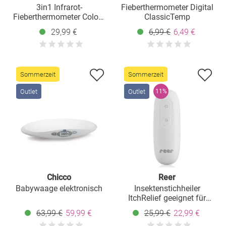
3in1 Infrarot-
Fieberthermometer Digital
Fieberthermometer Colour
ClassicTemp
EarTemp für Ohrmessung -
29,99 €
6,99 €
6,49 €
Weiß Grau
Sommerzeit
Sommerzeit
Outlet
Outlet
11%
Chicco
Reer
Babywaage elektronisch
Insektenstichheiler
ItchRelief geeignet für
Insektenstiche und -bisse -
63,99 €
59,99 €
25,99 €
22,99 €
Weiß