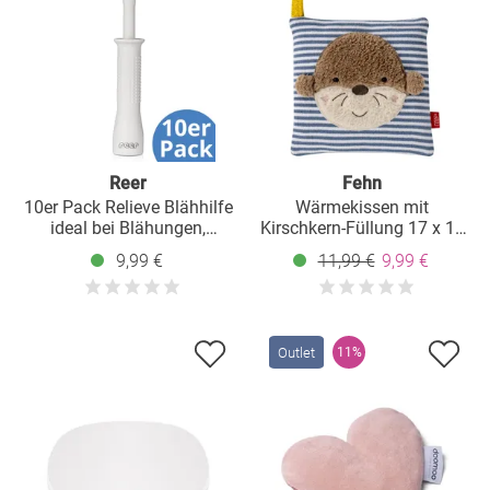
Reer
Fehn
10er Pack Relieve Blähhilfe
Wärmekissen mit
ideal bei Blähungen,
Kirschkern-Füllung 17 x 17
Koliken und Verstopfungen
cm - Otter
9,99 €
11,99 €
9,99 €
- Weiß
Outlet
11%