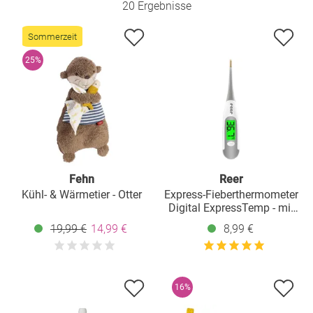
20 Ergebnisse
Sommerzeit
25%
Fehn
Reer
Kühl- & Wärmetier - Otter
Express-Fieberthermometer
Digital ExpressTemp - mit
flexibler Messpitze
19,99 €
14,99 €
8,99 €
16%