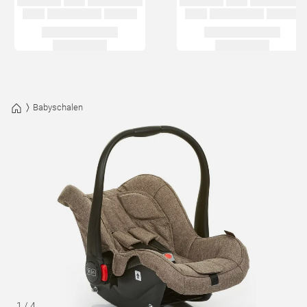
Babyschalen
1
/
4