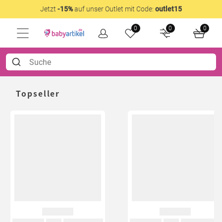
Jetzt
-15%
auf unser Outlet mit Code:
outlet15
0
0
0
Topseller