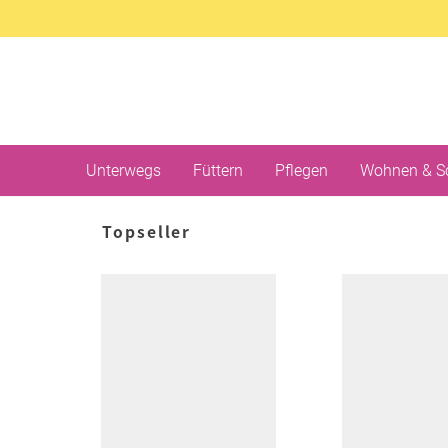
Unterwegs
Füttern
Pflegen
Wohnen & S
Topseller