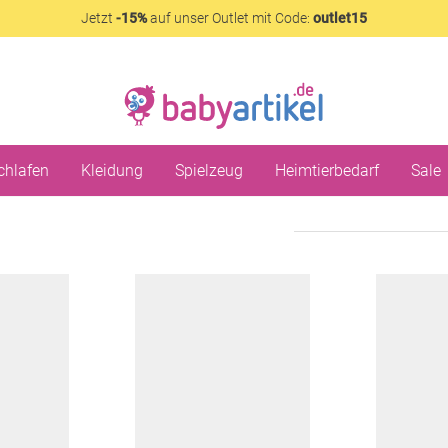
Jetzt
-15%
auf unser Outlet mit Code:
outlet15
chlafen
Kleidung
Spielzeug
Heimtierbedarf
Sale