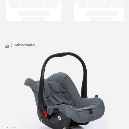
Babyschalen
1
/
7