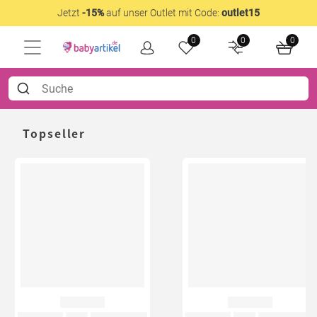
Jetzt
-15%
auf unser Outlet mit Code:
outlet15
0
0
0
Topseller