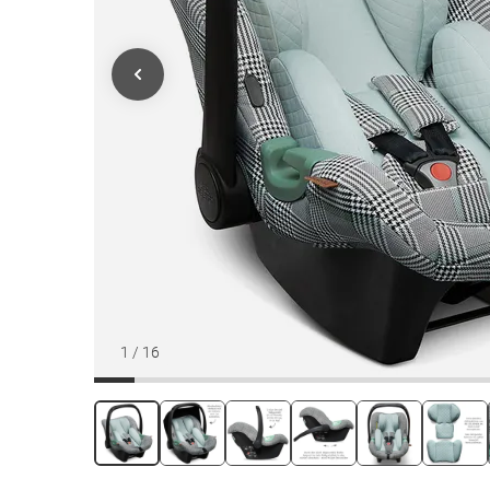
1
/
16