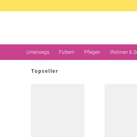
Unterwegs
Füttern
Pflegen
Wohnen & S
Topseller