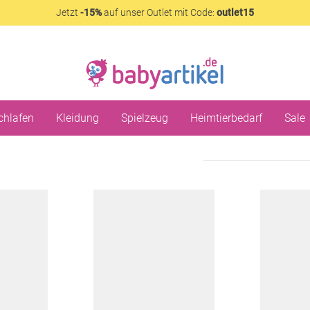
Jetzt
-15%
auf unser Outlet mit Code:
outlet15
chlafen
Kleidung
Spielzeug
Heimtierbedarf
Sale