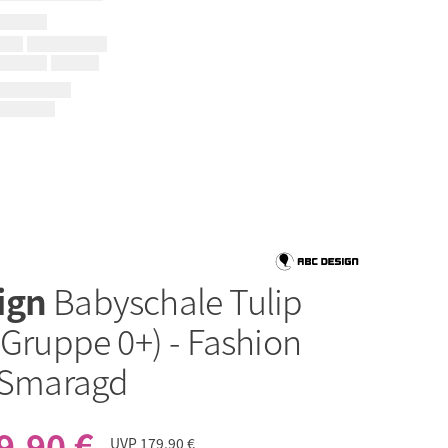
ign
Babyschale Tulip
 Gruppe 0+) - Fashion
- Smaragd
9,90 €
UVP
179,90 €