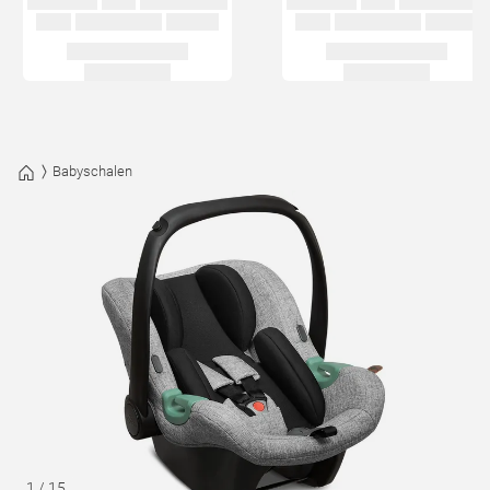
Babyschalen
1
/
15