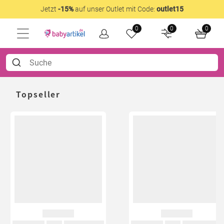
Jetzt
-15%
auf unser Outlet mit Code:
outlet15
0
0
0
Topseller