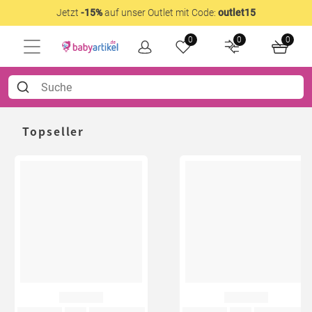
Jetzt
-15%
auf unser Outlet mit Code:
outlet15
0
0
0
Topseller