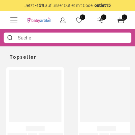
Jetzt
-15%
auf unser Outlet mit Code:
outlet15
0
0
0
Topseller