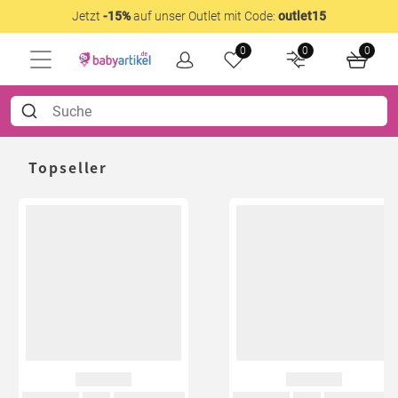
Jetzt
-15%
auf unser Outlet mit Code:
outlet15
0
0
0
Topseller