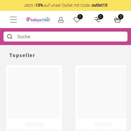
Jetzt
-15%
auf unser Outlet mit Code:
outlet15
0
0
0
Topseller