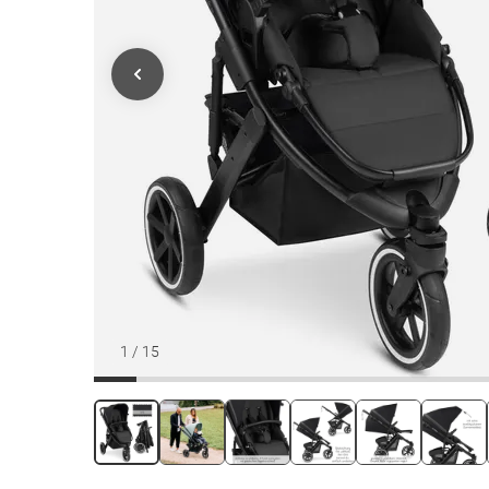
1
/
15