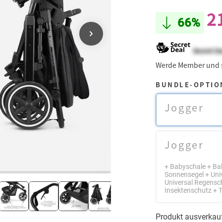
2
66%
Secret D
Werde Member und
BUNDLE-OPTIO
Jogger
Jogger
+ Babyschale + Ba
Sonnensegel + Uni
Universal Regensc
Insektenschutz +
Produkt ausverkau