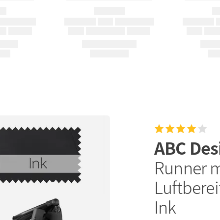
ABC Des
Runner m
Luftbere
Ink