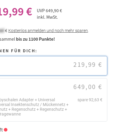
19,99 €
UVP
649,90 €
inkl. MwSt.
eal
€
Kostenlos anmelden und noch mehr sparen
.
 sammel
bis zu 1100 Punkte!
NEN FÜR DICH:
219,99 €
649,00 €
byschalen Adapter + Universal
spare 92,63 €
versal Insektenschutz / Mückennetz +
hutz + Regenschutz + Regenschutz +
 Tragewanne
ft