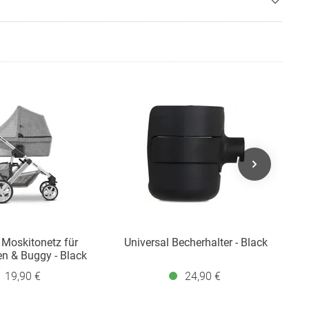
 Moskitonetz für
Universal Becherhalter - Black
n & Buggy - Black
K
19,90 €
24,90 €