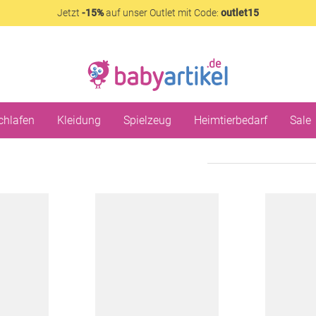
Jetzt
-15%
auf unser Outlet mit Code:
outlet15
chlafen
Kleidung
Spielzeug
Heimtierbedarf
Sale