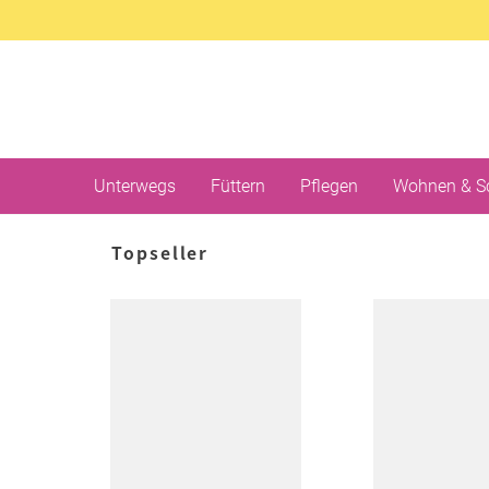
Unterwegs
Füttern
Pflegen
Wohnen & S
Topseller