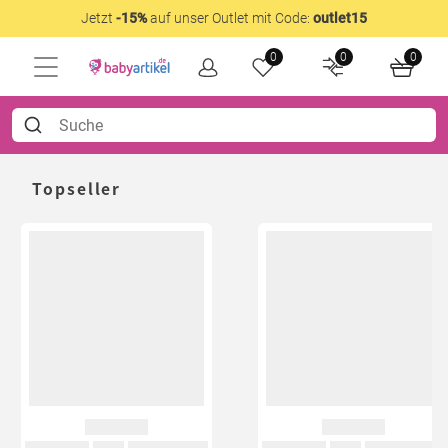
Jetzt
-15%
auf unser Outlet mit Code:
outlet15
0
0
0
Topseller