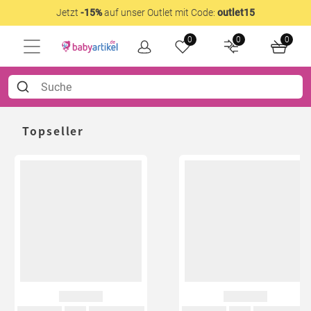
Jetzt
-15%
auf unser Outlet mit Code:
outlet15
0
0
0
Topseller