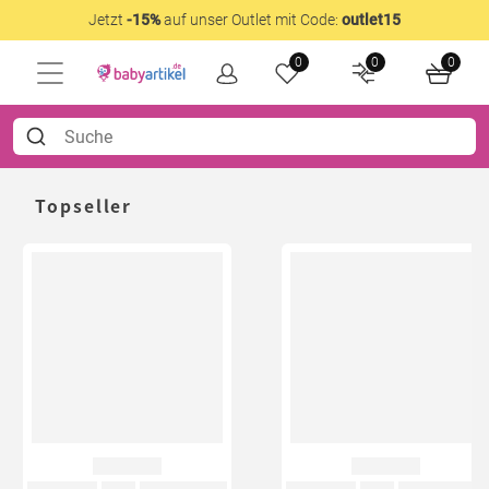
Jetzt
-15%
auf unser Outlet mit Code:
outlet15
0
0
0
Topseller