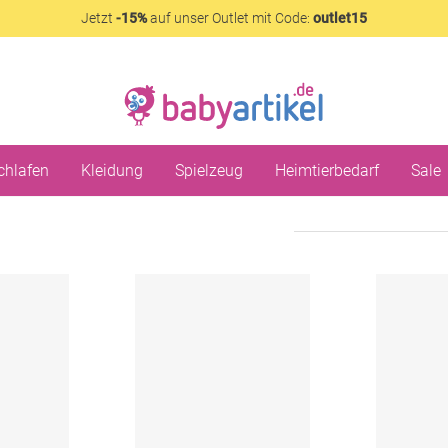
Jetzt
-15%
auf unser Outlet mit Code:
outlet15
chlafen
Kleidung
Spielzeug
Heimtierbedarf
Sale