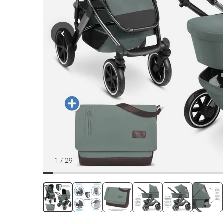
1
/
29