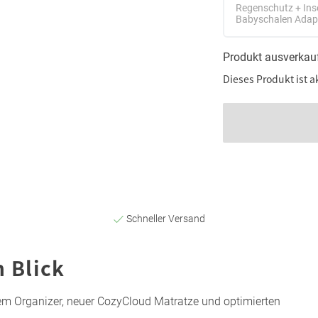
Regenschutz + Ins
Babyschalen Adap
Produkt ausverkau
Dieses Produkt ist a
Schneller Versand
n Blick
hem Organizer, neuer CozyCloud Matratze und optimierten