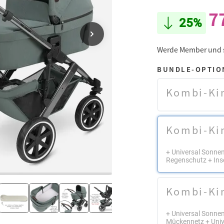
7
25%
Werde Member und
BUNDLE-OPTIO
Kombi-Ki
Kombi-Ki
+ Universal Sonnen
Regenschutz + Ins
Kombi-Ki
+ Universal Sonnen
Mückennetz + Univ