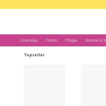
Unterwegs
Füttern
Pflegen
Wohnen & S
Topseller