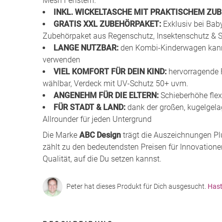
Mesh Fenstern.
INKL. WICKELTASCHE MIT PRAKTISCHEM ZUB
GRATIS XXL ZUBEHÖRPAKET:
Exklusiv bei Bab
Zubehörpaket aus Regenschutz, Insektenschutz & 
LANGE NUTZBAR:
den Kombi-Kinderwagen kanns
verwenden
VIEL KOMFORT FÜR DEIN KIND:
hervorragende F
wählbar, Verdeck mit UV-Schutz 50+ uvm.
ANGENEHM FÜR DIE ELTERN:
Schieberhöhe flexi
FÜR STADT & LAND:
dank der großen, kugelgelag
Allrounder für jeden Untergrund
Die Marke
ABC Design
trägt die Auszeichnungen Pl
zählt zu den bedeutendsten Preisen für Innovationen
Qualität, auf die Du setzen kannst.
Peter hat dieses Produkt für Dich ausgesucht.
Hast