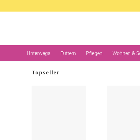
Unterwegs
Füttern
Pflegen
Wohnen & S
Topseller