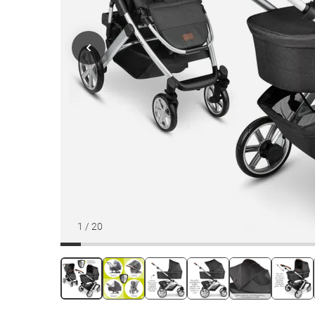
1
/
20