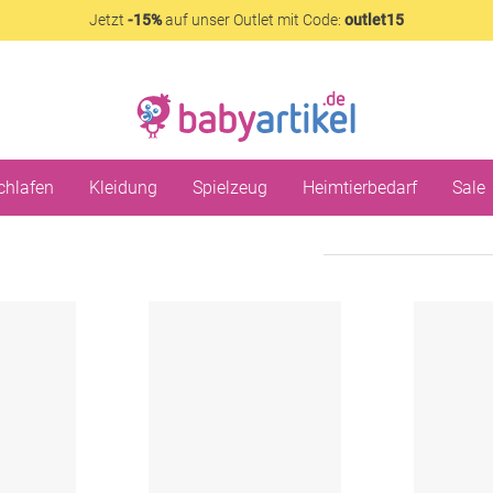
Jetzt
-15%
auf unser Outlet mit Code:
outlet15
chlafen
Kleidung
Spielzeug
Heimtierbedarf
Sale