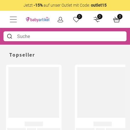
Jetzt
-15%
auf unser Outlet mit Code:
outlet15
0
0
0
Topseller