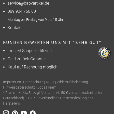
service@babyartikel.de
089 904 750 60
Montag bis Freitag von 9 bis 15 Uhr
Kontakt
KUNDEN BEWERTEN UNS MIT "SEHR GUT"
Trusted Shops zertifiziert
Geld-zurück-Garantie
Kauf auf Rechnung möglich
Impressum
|
Datenschutz
|
AGBs
|
Widerrufsbelehrung
|
Hinweisgeberschutz
|
Jobs
|
Team
* Preise inkl. MwSt. zzgl. Versand. Ab 50 € versandkostenfrei (in
Deutschland). | UVP: unverbindliche Preisempfehlung des
Herstellers.