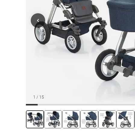
1
/
15