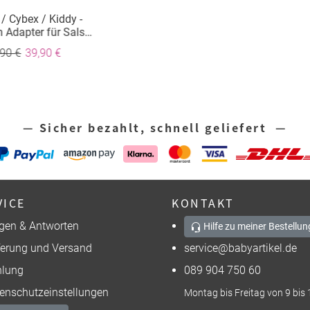
/ Cybex / Kiddy -
 Adapter für Salsa,
o, Condor, Tereno,
,90 €
39,90 €
 Modelljahr 2017
— Sicher bezahlt, schnell geliefert —
VICE
KONTAKT
gen & Antworten
Hilfe zu meiner Bestellun
ferung und Versand
service@babyartikel.de
lung
089 904 750 60
enschutzeinstellungen
Montag bis Freitag von 9 bis 