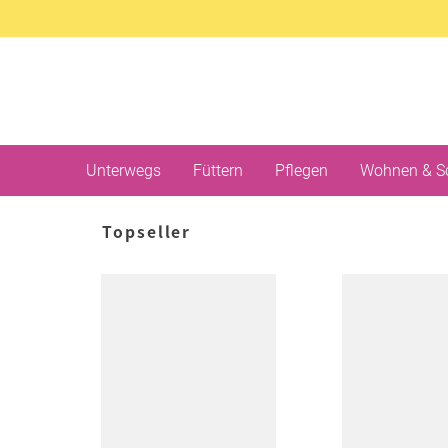
Unterwegs
Füttern
Pflegen
Wohnen & S
Topseller