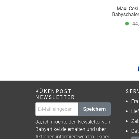
Maxi-Cosi 
Babyschalen
Viper, Turb
44
Zoom - ab
KÜKENPOST
SER
NEWSLETTER
Fra
Speichern
Lie
Zah
Ja, ich möchte den Newsletter von
Babyartikel.de erhalten und über
Dat
Aktionen informiert werden. Dabei