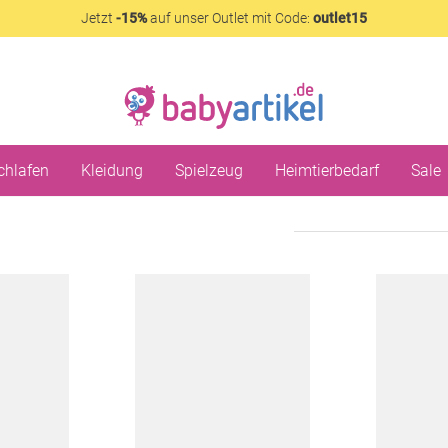
Jetzt
-15%
auf unser Outlet mit Code:
outlet15
chlafen
Kleidung
Spielzeug
Heimtierbedarf
Sale