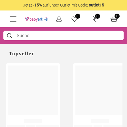
Jetzt
-15%
auf unser Outlet mit Code:
outlet15
0
0
0
Topseller