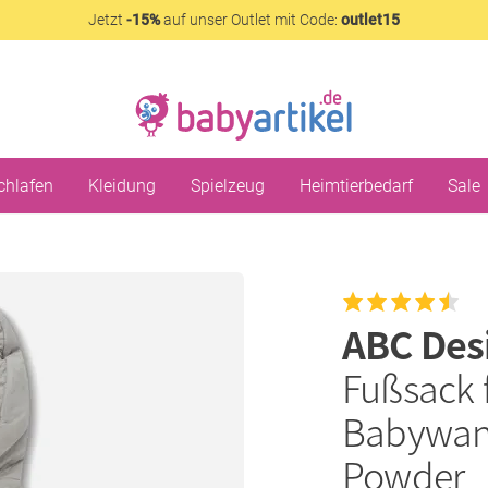
Jetzt
-15%
auf unser Outlet mit Code:
outlet15
chlafen
Kleidung
Spielzeug
Heimtierbedarf
Sale
ABC Des
Fußsack 
Babywann
Powder