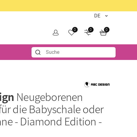
0
0
0
ign
Neugeborenen
für die Babyschale oder
e - Diamond Edition -