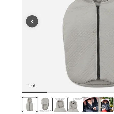
1
/
6