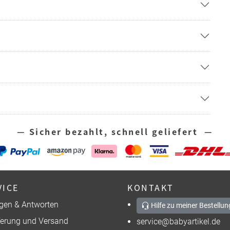
— Sicher bezahlt, schnell geliefert —
VICE
KONTAKT
gen & Antworten
Hilfe zu meiner Bestellun
ferung und Versand
service@babyartikel.de