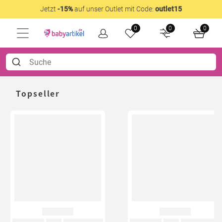
Jetzt
-15%
auf unser Outlet mit Code:
outlet15
0
0
0
Topseller