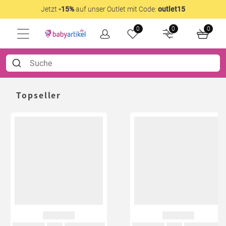
Jetzt
-15%
auf unser Outlet mit Code:
outlet15
0
0
0
Topseller