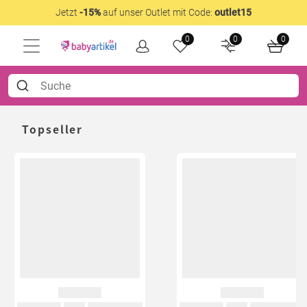
Jetzt
-15%
auf unser Outlet mit Code:
outlet15
0
0
0
Topseller