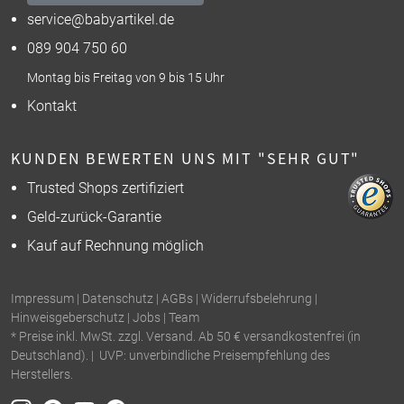
service@babyartikel.de
089 904 750 60
Montag bis Freitag von 9 bis 15 Uhr
Kontakt
KUNDEN BEWERTEN UNS MIT "SEHR GUT"
Trusted Shops zertifiziert
Geld-zurück-Garantie
Kauf auf Rechnung möglich
Impressum
|
Datenschutz
|
AGBs
|
Widerrufsbelehrung
|
Hinweisgeberschutz
|
Jobs
|
Team
* Preise inkl. MwSt. zzgl. Versand. Ab 50 € versandkostenfrei (in
Deutschland). | UVP: unverbindliche Preisempfehlung des
Herstellers.