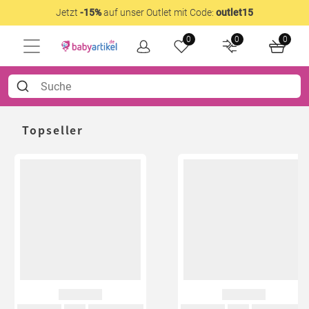
Jetzt
-15%
auf unser Outlet mit Code:
outlet15
0
0
0
Topseller