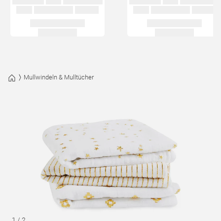
Mullwindeln & Mulltücher
1
/
2