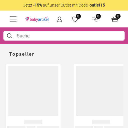
Jetzt
-15%
auf unser Outlet mit Code:
outlet15
0
0
0
Topseller