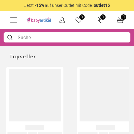
Jetzt
-15%
auf unser Outlet mit Code:
outlet15
0
0
0
Topseller