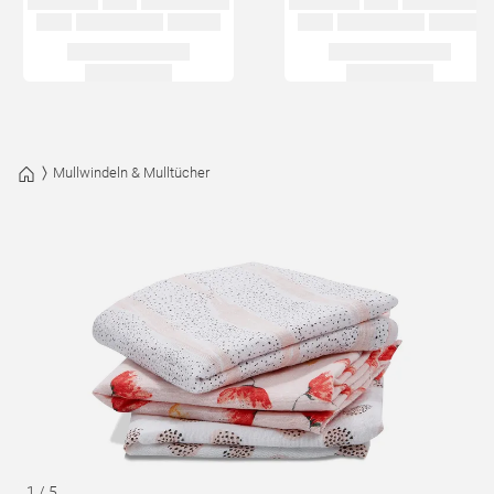
Mullwindeln & Mulltücher
1
/
5