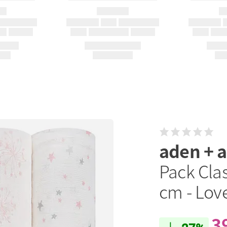
aden + 
Pack Cla
cm - Love
3