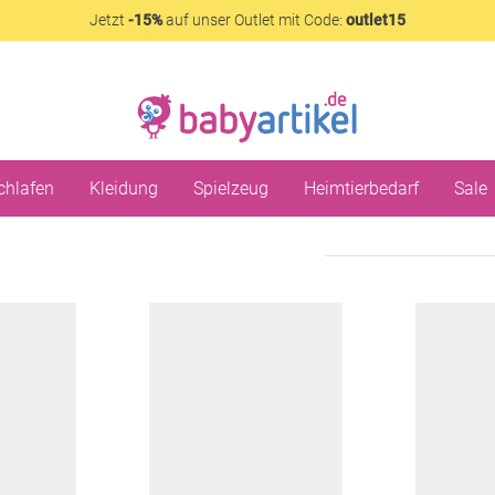
Jetzt
-15%
auf unser Outlet mit Code:
outlet15
chlafen
Kleidung
Spielzeug
Heimtierbedarf
Sale