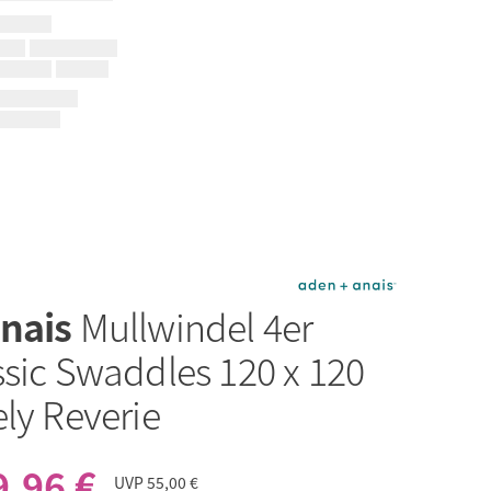
anais
Mullwindel 4er
ssic Swaddles 120 x 120
ly Reverie
9,96 €
UVP
55,00 €