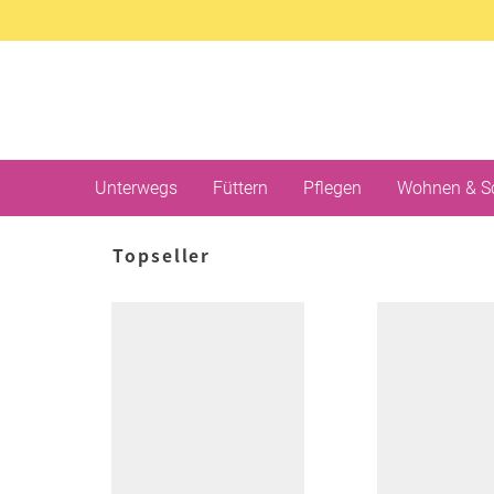
Unterwegs
Füttern
Pflegen
Wohnen & S
Topseller