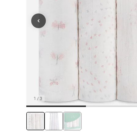
1
/
3