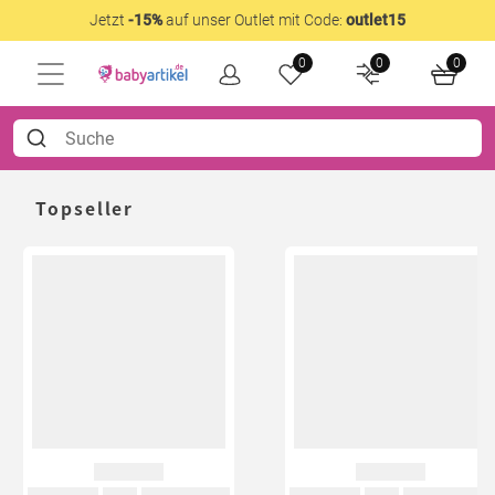
Jetzt
-15%
auf unser Outlet mit Code:
outlet15
0
0
0
Topseller