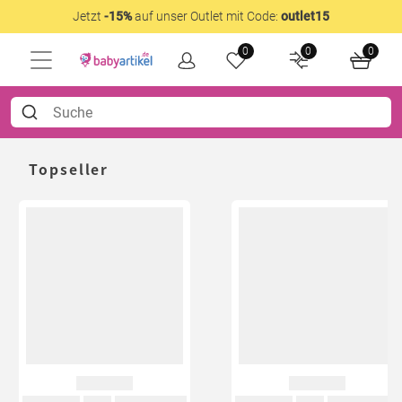
Jetzt
-15%
auf unser Outlet mit Code:
outlet15
0
0
0
Topseller