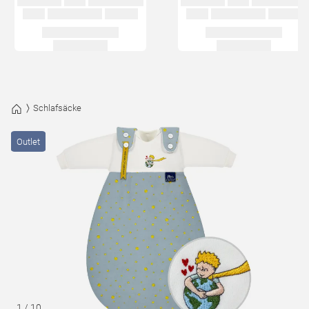
Schlafsäcke
Outlet
1
/
10