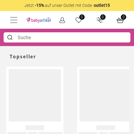
Jetzt
-15%
auf unser Outlet mit Code:
outlet15
0
0
0
Topseller