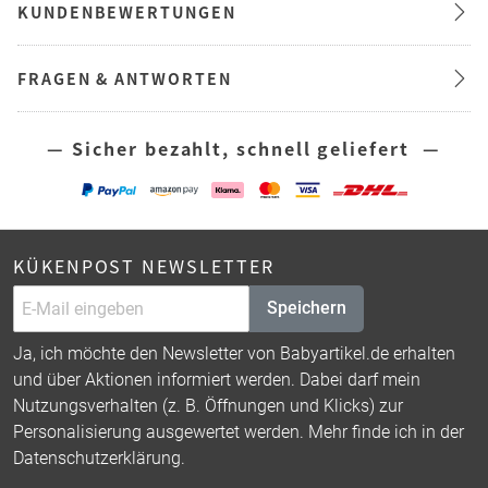
KUNDENBEWERTUNGEN
FRAGEN & ANTWORTEN
— Sicher bezahlt, schnell geliefert —
KÜKENPOST NEWSLETTER
Speichern
Ja, ich möchte den Newsletter von Babyartikel.de erhalten
und über Aktionen informiert werden. Dabei darf mein
Nutzungsverhalten (z. B. Öffnungen und Klicks) zur
Personalisierung ausgewertet werden. Mehr finde ich in der
Datenschutzerklärung
.