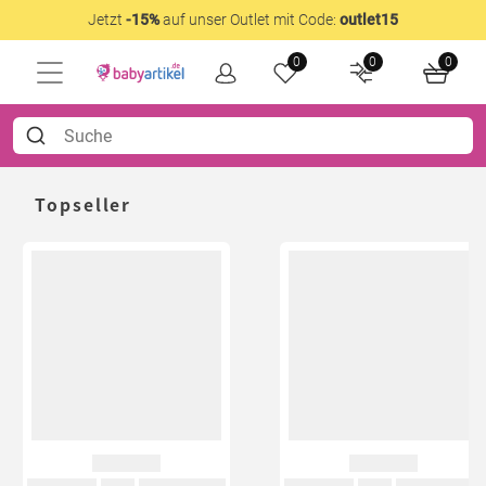
Jetzt
-15%
auf unser Outlet mit Code:
outlet15
0
0
0
Topseller