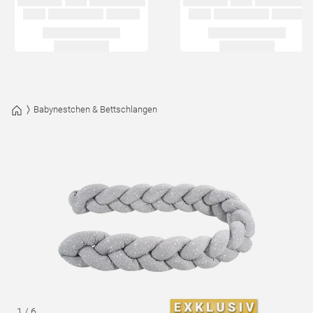
Babynestchen & Bettschlangen
1
/
6