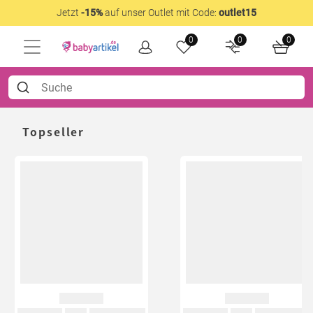
Jetzt
-15%
auf unser Outlet mit Code:
outlet15
0
0
0
Topseller