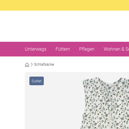
Unterwegs
Füttern
Pflegen
Wohnen & S
Schlafsäcke
Outlet