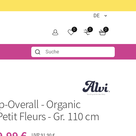
0
0
0
p-Overall - Organic
Petit Fleurs - Gr. 110 cm
9,99 €
UVP
91,90 €