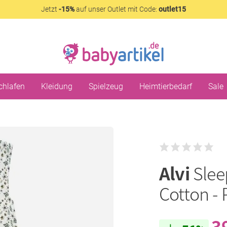
Jetzt
-15%
auf unser Outlet mit Code:
outlet15
chlafen
Kleidung
Spielzeug
Heimtierbedarf
Sale
Alvi
Slee
Cotton - 
3