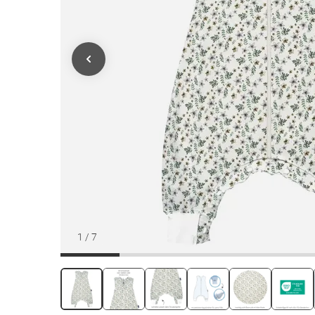
1
/
7