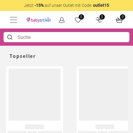
Jetzt
-15%
auf unser Outlet mit Code:
outlet15
0
0
0
Topseller