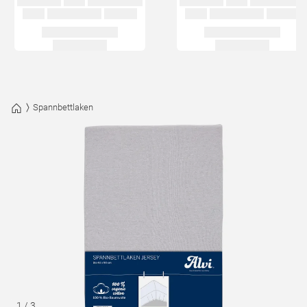
Spannbettlaken
1
/
3