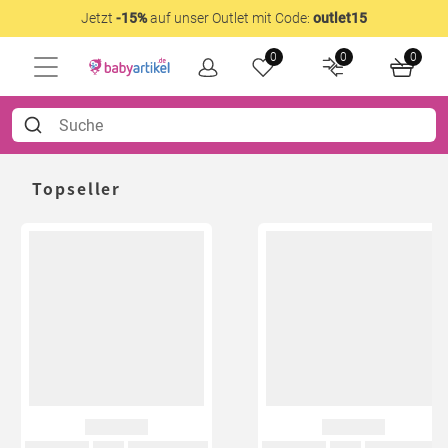
Jetzt
-15%
auf unser Outlet mit Code:
outlet15
0
0
0
Topseller