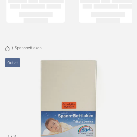
Spannbettlaken
Outlet
1
/
3