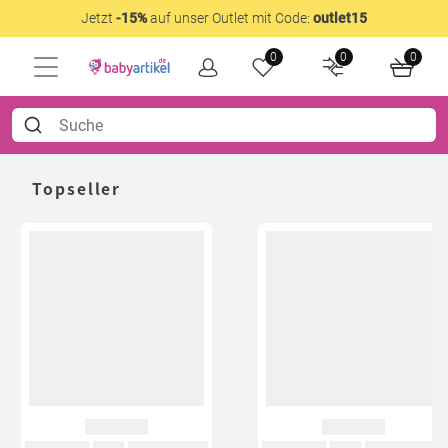
Jetzt
-15%
auf unser Outlet mit Code:
outlet15
0
0
0
Topseller