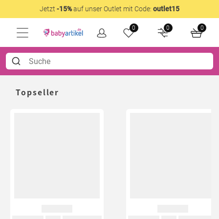
Jetzt
-15%
auf unser Outlet mit Code:
outlet15
0
0
0
Topseller