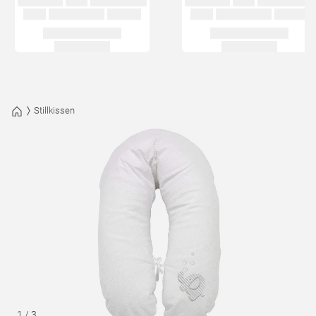
Stillkissen
1
/
3