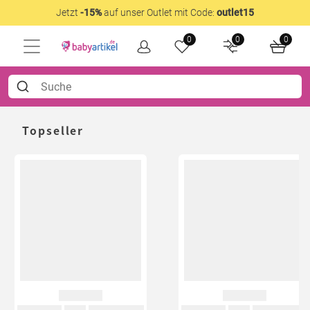
Jetzt
-15%
auf unser Outlet mit Code:
outlet15
0
0
0
Topseller