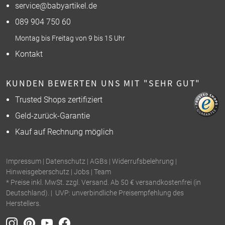
service@babyartikel.de
089 904 750 60
Montag bis Freitag von 9 bis 15 Uhr
Kontakt
KUNDEN BEWERTEN UNS MIT "SEHR GUT"
Trusted Shops zertifiziert
Geld-zurück-Garantie
Kauf auf Rechnung möglich
Impressum
|
Datenschutz
|
AGBs
|
Widerrufsbelehrung
|
Hinweisgeberschutz
|
Jobs
|
Team
* Preise inkl. MwSt. zzgl. Versand. Ab 50 € versandkostenfrei (in
Deutschland). | UVP: unverbindliche Preisempfehlung des
Herstellers.